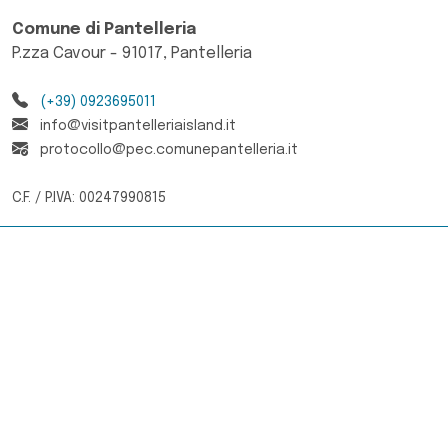
Comune di Pantelleria
P.zza Cavour - 91017, Pantelleria
(+39) 0923695011
info@visitpantelleriaisland.it
protocollo@pec.comunepantelleria.it
C.F. / P.IVA: 00247990815
Area Operatori
Brand & Media
Newsletter
Abonnieren Sie den Newsletter von Visit Pantelleria
Island, um Updates zu Veranstaltungen, Erlebnissen
und Angeboten zu erhalten.