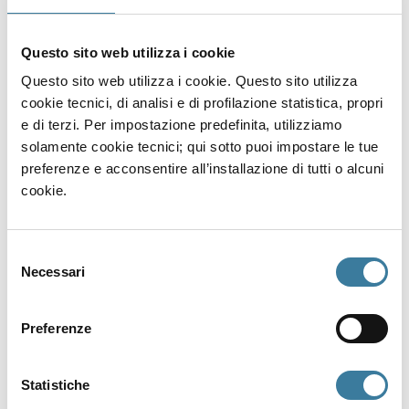
pour le reste de l’édifice. L’extrados de la
voûte est imperméabilisé au moyen d’un
Questo sito web utilizza i cookie
mortier de lapilli volcaniques (tuffu en
dialecte), mélangé à de la chaux, posé sur
Questo sito web utilizza i cookie. Questo sito utilizza
une couche de terre battue et compactée à
cookie tecnici, di analisi e di profilazione statistica, propri
l’aide de maillets en bois.
e di terzi. Per impostazione predefinita, utilizziamo
solamente cookie tecnici; qui sotto puoi impostare le tue
Sous le sol, une sépulture est conservée.
preferenze e acconsentire all’installazione di tutti o alcuni
Depuis l’abside, on accède à une petite
cookie.
sacristie latérale. Le clocher, séparé de
l’église, a été reconstruit récemment.
Selezione
Necessari
del
Explorer d'autres lieux
Églises
consenso
Preferenze
Statistiche