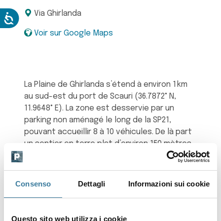
Via Ghirlanda
Voir sur Google Maps
La Plaine de Ghirlanda s’étend à environ 1 km
au sud-est du port de Scauri (36.7872° N,
11.9648° E). La zone est desservie par un
parking non aménagé le long de la SP21,
pouvant accueillir 8 à 10 véhicules. De là part
un sentier en terre plat d’environ 150 mètres,
avec une pente inférieure à 5 %, qui mène au
cœur de la plaine, située à 100 mètres
d’altitude.
Consenso
Dettagli
Informazioni sui cookie
Le sol est constitué d’anciennes coulées
basaltiques et de terrasses volcaniques
Questo sito web utilizza i cookie