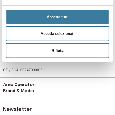
Accetta tutti
Comune di Pantelleria
P.zza Cavour - 91017, Pantelleria
Accetta selezionati
(+39) 0923695011
Rifiuta
info@visitpantelleriaisland.it
protocollo@pec.comunepantelleria.it
C.F. / P.IVA: 00247990815
Area Operatori
Brand & Media
Newsletter