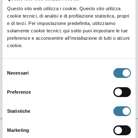
recouvertes de maquis méditerranéen
Questo sito web utilizza i cookie. Questo sito utilizza
(câpriers, arbustes), sans dénivelé
cookie tecnici, di analisi e di profilazione statistica, propri
significatif. Il est recommandé de porter des
e di terzi. Per impostazione predefinita, utilizziamo
chaussures de randonnée légères et une
solamente cookie tecnici; qui sotto puoi impostare le tue
protection solaire, car il n’y a pas de zones
preferenze e acconsentire all’installazione di tutti o alcuni
d’ombre naturelles.
cookie.
Explorer d'autres lieux
Contrade
Selezione
Necessari
del
consenso
Preferenze
Statistiche
Marketing