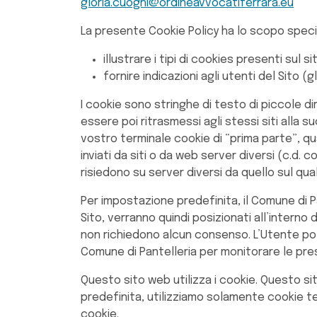
gloria.cuoghi@ordineavvocatiferrara.eu
La presente Cookie Policy ha lo scopo specif
illustrare i tipi di cookies presenti sul s
fornire indicazioni agli utenti del Sito (gl
I cookie sono stringhe di testo di piccole di
essere poi ritrasmessi agli stessi siti alla 
vostro terminale cookie di “prima parte”, q
inviati da siti o da web server diversi (c.d
risiedono su server diversi da quello sul qua
Per impostazione predefinita, il Comune di Pa
Sito, verranno quindi posizionati all’interno
non richiedono alcun consenso. L’Utente potrà
Comune di Pantelleria per monitorare le presta
Questo sito web utilizza i cookie. Questo sito
predefinita, utilizziamo solamente cookie te
cookie.