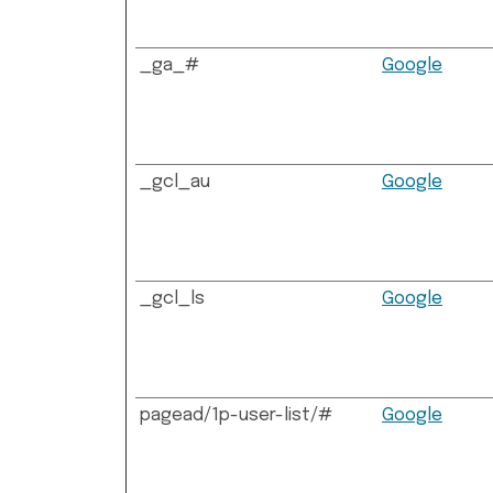
_ga_#
Google
_gcl_au
Google
_gcl_ls
Google
pagead/1p-user-list/#
Google