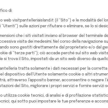
ico di:
ito web visitpantelleriaisland.it (il “Sito”) e le modalità del l
i “Utenti”) sulle azioni per rifiutare o eliminare, se lo si desi
mensioni che i siti visitati inviano al browser del terminale
successiva visita dei medesimi. Nel corso della navigazione su
uando sono gestiti direttamente dal proprietario e/o dal g
. cookie di “terze parti”); ciò accade perché sul sito web v
le si trova il Sito, impostati da un sito web diverso da quel
ntelleria tratta solamente i dati necessari per la corretta 
 del dispositivo dell’Utente solamente cookie o altri strume
, attraverso l’apposito banner, acconsentire o negare l’inst
zioni del Sito, migliorare i propri servizi e fornire servizi 
 utilizza cookie tecnici, di analisi e di profilazione statisti
cnici; qui sotto puoi impostare le tue preferenze e acconsent