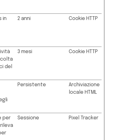
 in
2 anni
Cookie HTTP
ività
3 mesi
Cookie HTTP
ccolta
ci del
Persistente
Archiviazione
locale HTML
egli
e per
Sessione
Pixel Tracker
rileva
per