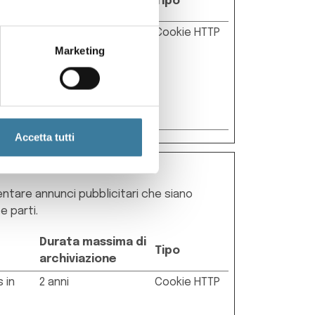
Tipo
archiviazione
re del
1 anno
Cookie HTTP
Marketing
o. Ciò
Accetta tutti
esentare annunci pubblicitari che siano
e parti.
Durata massima di
Tipo
archiviazione
 in
2 anni
Cookie HTTP