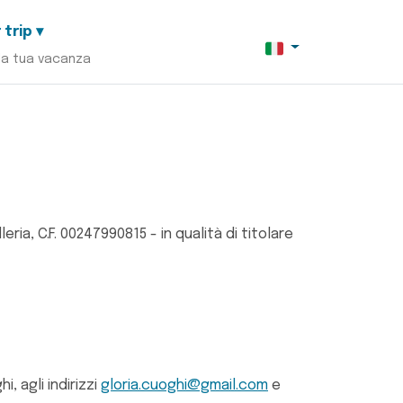
 trip ▾
la tua vacanza
ia, C.F. 00247990815 - in qualità di titolare
, agli indirizzi
gloria.cuoghi@gmail.com
e