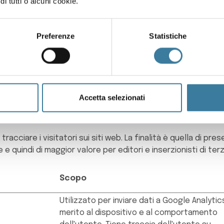
Scopo
di tutti o alcuni cookie.
Questo cookie viene utilizzato dall'operato
sito web nel contesto di test multi-variati.
Preferenze
Statistiche
Questo è uno strumento utilizzato per
combinare o modificare il contenuto sul sit
consente di trovare la migliore variante /
edizione del sito.
Accetta selezionati
tracciare i visitatori sui siti web. La finalità è quella di pr
e e quindi di maggior valore per editori e inserzionisti di terz
Scopo
Utilizzato per inviare dati a Google Analytics
merito al dispositivo e al comportamento