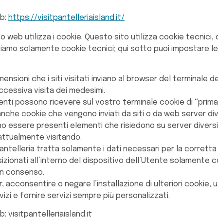
eb:
https://visitpantelleriaisland.it/
 web utilizza i cookie. Questo sito utilizza cookie tecnici, di
lizziamo solamente cookie tecnici; qui sotto puoi impostare
mensioni che i siti visitati inviano al browser del terminale
uccessiva visita dei medesimi.
utenti possono ricevere sul vostro terminale cookie di “pri
anche cookie che vengono inviati da siti o da web server diver
essere presenti elementi che risiedono su server diversi da
 attualmente visitando.
ntelleria tratta solamente i dati necessari per la corretta 
sizionati all’interno del dispositivo dell’Utente solamente 
un consenso.
 acconsentire o negare l’installazione di ulteriori cookie, 
rvizi e fornire servizi sempre più personalizzati.
: visitpantelleriaisland.it