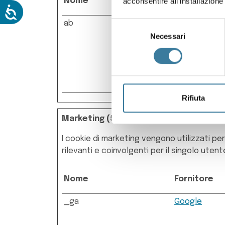
Nome
Fornitore
acconsentire all’installazione 
ab
Meteoblue
Selezione
Necessari
del
consenso
Rifiuta
Marketing (5)
I cookie di marketing vengono utilizzati per 
rilevanti e coinvolgenti per il singolo utent
Nome
Fornitore
_ga
Google