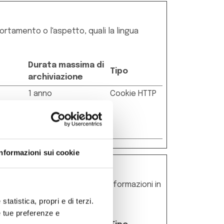
rtamento o l'aspetto, quali la lingua
Durata massima di
Tipo
archiviazione
1 anno
Cookie HTTP
iò
ù
Informazioni sui cookie
i raccogliendo e trasmettendo informazioni in
statistica, propri e di terzi.
e tue preferenze e
Durata massima di