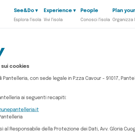
See&Do ▾
Experience ▾
People
Plan your
Esplora l'isola
Vivi l'isola
Conosci l'isola
Organizza 
y
 sui cookies
ntelleria, con sede legale in P.zza Cavour - 91017, Panteller
elleria ai seguenti recapiti:
nepantelleria.it
Pantelleria
ì al Responsabile della Protezione dei Dati, Avv. Gloria Cuoghi