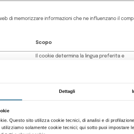
web di memorizzare informazioni che ne influenzano il compo
Scopo
Il cookie determina la lingua preferita e
l'impostazione del paese del visitatore - C
consente al sito di mostrare i contenuti pi
pertinenti per quella regione e lingua.
Dettagli
l sito web a capire come i visitatori interagiscono con i sit
ookie
ie. Questo sito utilizza cookie tecnici, di analisi e di profilazione 
 utilizziamo solamente cookie tecnici; qui sotto puoi impostare l