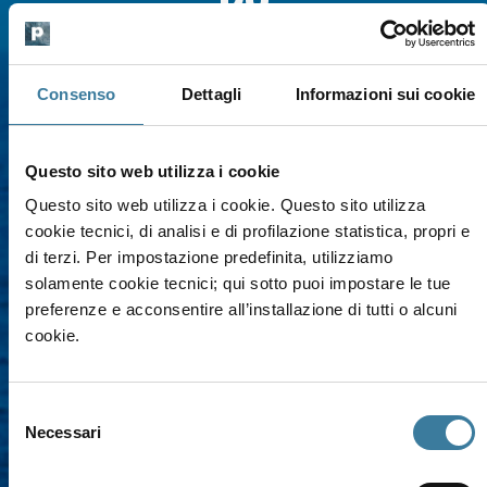
Do
Che tu voglia immergerti in acque calde naturali a Gadir,
nuotare nelle profondità del mare o tra le calette,
Consenso
Dettagli
Informazioni sui cookie
perderti tra i filari di Zibibbo o camminare nel vento
sulla Montagna Grande, qui trovi il tuo ritmo. Esplora
l'isola con i 5 sensi: guarda tutte le attività e le cose da
Questo sito web utilizza i cookie
fare a Pantelleria.
Questo sito web utilizza i cookie. Questo sito utilizza
cookie tecnici, di analisi e di profilazione statistica, propri e
di terzi. Per impostazione predefinita, utilizziamo
solamente cookie tecnici; qui sotto puoi impostare le tue
preferenze e acconsentire all’installazione di tutti o alcuni
cookie.
Agricoltura e
Benessere e relax
sapori
Selezione
Necessari
del
consenso