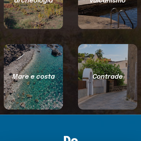
archeologia
vulcanismo
Mare e costa
Contrade