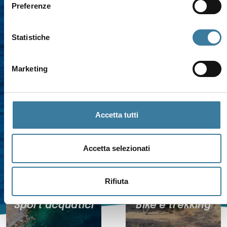
Preferenze
Statistiche
Marketing
Cielo e stelle
Lifestyle
Accetta tutti
Accetta selezionati
Rifiuta
Sport acquatici
Bike e trekking