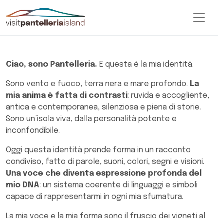
Brand&Media
Scarica il Brand Kit
Ciao, sono Pantelleria.
E questa è la mia identità.
Sono vento e fuoco, terra nera e mare profondo.
La
mia anima è fatta di contrasti
: ruvida e accogliente,
antica e contemporanea, silenziosa e piena di storie.
Sono un’isola viva, dalla personalità potente e
inconfondibile.
Oggi questa identità prende forma in un racconto
condiviso, fatto di parole, suoni, colori, segni e visioni.
Una voce che diventa espressione profonda del
mio DNA
: un sistema coerente di linguaggi e simboli
capace di rappresentarmi in ogni mia sfumatura.
La mia voce e la mia forma sono il fruscio dei vigneti al