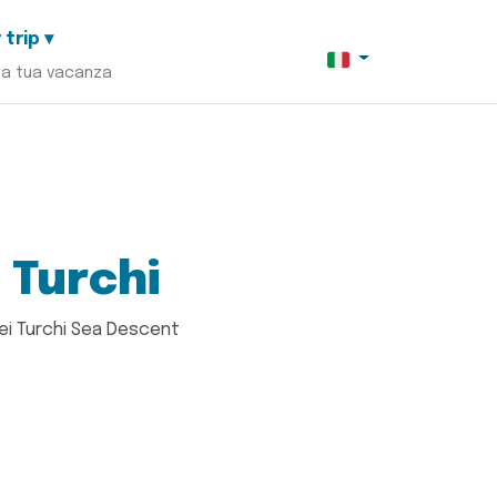
 trip ▾
la tua vacanza
 Turchi
ei Turchi Sea Descent