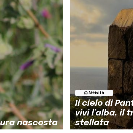
Attività
Il cielo di Pan
vivi l’alba, i
atura nascosta
stellata