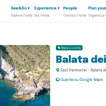
See&Do ▾
Experience ▾
People
Plan your
Esplora l'isola
Vivi l'isola
Conosci l'isola
Organizza 
Mare e costa
Balata dei
East Perimeter - Balata d
Guarda su Google Maps