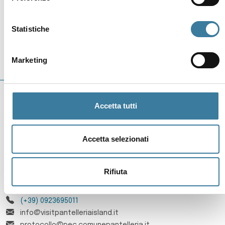
Torna agli eventi
Statistiche
Marketing
Accetta tutti
Accetta selezionati
Comune di Pantelleria
Rifiuta
P.zza Cavour - 91017, Pantelleria
(+39) 0923695011
info@visitpantelleriaisland.it