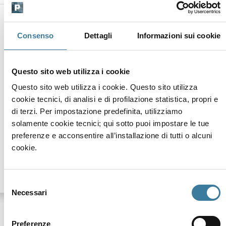
22 ago 2026
alle 21:00
Consenso
Dettagli
Informazioni sui cookie
22 ago 2026
alle 23:30
Questo sito web utilizza i cookie
Corso Umberto I - Piazzetta Nazario
Questo sito web utilizza i cookie. Questo sito utilizza
Sauto
cookie tecnici, di analisi e di profilazione statistica, propri e
di terzi. Per impostazione predefinita, utilizziamo
solamente cookie tecnici; qui sotto puoi impostare le tue
Organizzato da
preferenze e acconsentire all’installazione di tutti o alcuni
Realizzato nell'ambito del programma "Sotto il Cielo del
cookie.
Corso" - 10° Serata
Selezione
Necessari
del
consenso
Preferenze