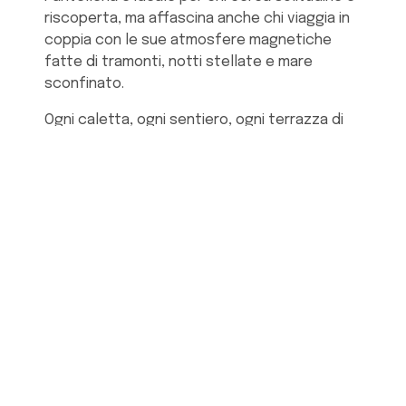
riscoperta, ma affascina anche chi viaggia in
coppia con le sue atmosfere magnetiche
fatte di tramonti, notti stellate e mare
sconfinato.
Ogni caletta, ogni sentiero, ogni terrazza di
un dammuso diventa lo sfondo perfetto per
condividere emozioni autentiche.
Lago di Venere
- Un lago vulcanico che
riflette il cielo, acque termali e fango
naturale per un bagno di coppia rigenerante.
Perfetto all’alba, al tramonto o sotto le
stelle.
Cala Bue Marino
- Un'insenatura dove il mare
accarezza le rocce. Perfetta per chi ama
nuotare insieme o sdraiarsi al sole in silenzio.
Molto semplice da raggiungere, a fianco al